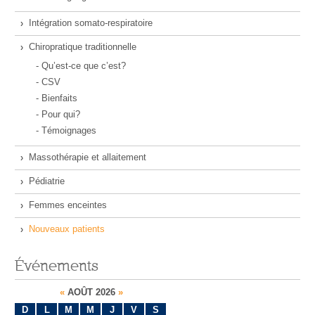
Intégration somato-respiratoire
Chiropratique traditionnelle
- Qu’est-ce que c’est?
- CSV
- Bienfaits
- Pour qui?
- Témoignages
Massothérapie et allaitement
Pédiatrie
Femmes enceintes
Nouveaux patients
Événements
«
AOÛT 2026
»
D
L
M
M
J
V
S